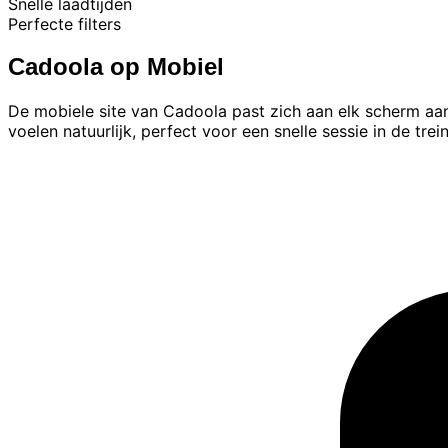
Snelle laadtijden
Perfecte filters
Cadoola op Mobiel
De mobiele site van Cadoola past zich aan elk scherm aan
voelen natuurlijk, perfect voor een snelle sessie in de trei